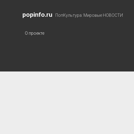
popinfo.ru
ПопКультура: Мировые НОВОСТИ
О проекте
popinfo.ru
Posts